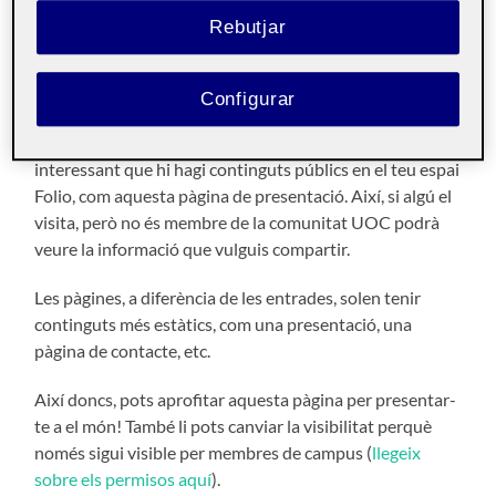
Públic
Rebutjar
Hola!
Configurar
Soc X i aquesta
pàgina
s’ha generat automàticament.
Aquesta pàgina és
pública
i la pot veure tothom. És
interessant que hi hagi continguts públics en el teu espai
Folio, com aquesta pàgina de presentació. Així, si algú el
visita, però no és membre de la comunitat UOC podrà
veure la informació que vulguis compartir.
Les pàgines, a diferència de les entrades, solen tenir
continguts més estàtics, com una presentació, una
pàgina de contacte, etc.
Així doncs, pots aprofitar aquesta pàgina per presentar-
te a el món! També li pots canviar la visibilitat perquè
només sigui visible per membres de campus (
llegeix
sobre els permisos aquí
).