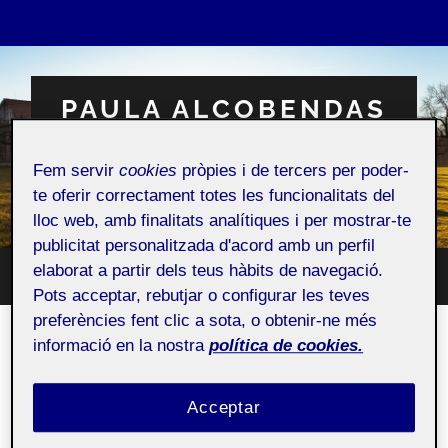
PAULA ALCOBENDAS
SERRALVO
Fem servir
cookies
pròpies i de tercers per poder-
Espai Personal
te oferir correctament totes les funcionalitats del
lloc web, amb finalitats analítiques i per mostrar-te
publicitat personalitzada d'acord amb un perfil
elaborat a partir dels teus hàbits de navegació.
Toggle
Toggle
Pots acceptar, rebutjar o configurar les teves
search
mobile
field
preferències fent clic a sota, o obtenir-ne més
menu
informació en la nostra
política de cookies.
Qui soc?
Acceptar