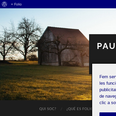
Quant
+ Folio
al
WordPress
PAU
Fem ser
les funci
publicit
de naveg
clic a s
QUI SOC?
¿QUÉ ES FOLIO?
ENTR