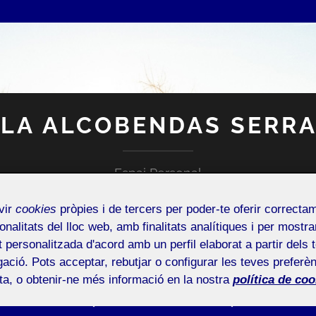
LA ALCOBENDAS SERR
Espai Personal
vir
cookies
pròpies i de tercers per poder-te oferir correcta
onalitats del lloc web, amb finalitats analítiques i per mostra
at personalitzada d'acord amb un perfil elaborat a partir dels 
ació. Pots acceptar, rebutjar o configurar les teves preferèn
ota, o obtenir-ne més informació en la nostra
política de coo
ADA D’INCIDÈNCIES O SUGERIMENTS