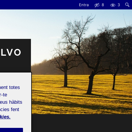
Entra
8
3
Cerc
ALVO
ment totes
r-te
teus hàbits
cies fent
kies.